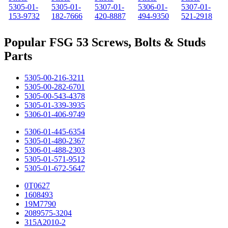
5305-01-
5305-01-
5307-01-
5306-01-
5307-01-
153-9732
182-7666
420-8887
494-9350
521-2918
Popular FSG 53 Screws, Bolts & Studs
Parts
5305-00-216-3211
5305-00-282-6701
5305-00-543-4378
5305-01-339-3935
5306-01-406-9749
5306-01-445-6354
5305-01-480-2367
5306-01-488-2303
5305-01-571-9512
5305-01-672-5647
0T0627
1608493
19M7790
2089575-3204
315A2010-2