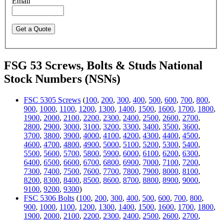
Email
FSG 53 Screws, Bolts & Studs National
Stock Numbers (NSNs)
FSC 5305 Screws
(
100
,
200
,
300
,
400
,
500
,
600
,
700
,
800
,
900
,
1000
,
1100
,
1200
,
1300
,
1400
,
1500
,
1600
,
1700
,
1800
,
1900
,
2000
,
2100
,
2200
,
2300
,
2400
,
2500
,
2600
,
2700
,
2800
,
2900
,
3000
,
3100
,
3200
,
3300
,
3400
,
3500
,
3600
,
3700
,
3800
,
3900
,
4000
,
4100
,
4200
,
4300
,
4400
,
4500
,
4600
,
4700
,
4800
,
4900
,
5000
,
5100
,
5200
,
5300
,
5400
,
5500
,
5600
,
5700
,
5800
,
5900
,
6000
,
6100
,
6200
,
6300
,
6400
,
6500
,
6600
,
6700
,
6800
,
6900
,
7000
,
7100
,
7200
,
7300
,
7400
,
7500
,
7600
,
7700
,
7800
,
7900
,
8000
,
8100
,
8200
,
8300
,
8400
,
8500
,
8600
,
8700
,
8800
,
8900
,
9000
,
9100
,
9200
,
9300
)
FSC 5306 Bolts
(
100
,
200
,
300
,
400
,
500
,
600
,
700
,
800
,
900
,
1000
,
1100
,
1200
,
1300
,
1400
,
1500
,
1600
,
1700
,
1800
,
1900
,
2000
,
2100
,
2200
,
2300
,
2400
,
2500
,
2600
,
2700
,