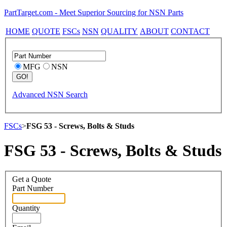
PartTarget.com - Meet Superior Sourcing for NSN Parts
HOME
QUOTE
FSCs
NSN
QUALITY
ABOUT
CONTACT
MFG
NSN
Advanced NSN Search
FSCs
>
FSG 53 - Screws, Bolts & Studs
FSG 53 - Screws, Bolts & Studs
Get a Quote
Part Number
Quantity