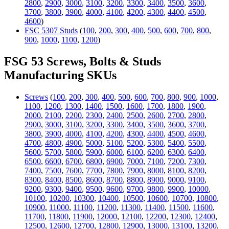
2800
,
2900
,
3000
,
3100
,
3200
,
3300
,
3400
,
3500
,
3600
,
3700
,
3800
,
3900
,
4000
,
4100
,
4200
,
4300
,
4400
,
4500
,
4600
)
FSC 5307 Studs
(
100
,
200
,
300
,
400
,
500
,
600
,
700
,
800
,
900
,
1000
,
1100
,
1200
)
FSG 53 Screws, Bolts & Studs
Manufacturing SKUs
Screws
(
100
,
200
,
300
,
400
,
500
,
600
,
700
,
800
,
900
,
1000
,
1100
,
1200
,
1300
,
1400
,
1500
,
1600
,
1700
,
1800
,
1900
,
2000
,
2100
,
2200
,
2300
,
2400
,
2500
,
2600
,
2700
,
2800
,
2900
,
3000
,
3100
,
3200
,
3300
,
3400
,
3500
,
3600
,
3700
,
3800
,
3900
,
4000
,
4100
,
4200
,
4300
,
4400
,
4500
,
4600
,
4700
,
4800
,
4900
,
5000
,
5100
,
5200
,
5300
,
5400
,
5500
,
5600
,
5700
,
5800
,
5900
,
6000
,
6100
,
6200
,
6300
,
6400
,
6500
,
6600
,
6700
,
6800
,
6900
,
7000
,
7100
,
7200
,
7300
,
7400
,
7500
,
7600
,
7700
,
7800
,
7900
,
8000
,
8100
,
8200
,
8300
,
8400
,
8500
,
8600
,
8700
,
8800
,
8900
,
9000
,
9100
,
9200
,
9300
,
9400
,
9500
,
9600
,
9700
,
9800
,
9900
,
10000
,
10100
,
10200
,
10300
,
10400
,
10500
,
10600
,
10700
,
10800
,
10900
,
11000
,
11100
,
11200
,
11300
,
11400
,
11500
,
11600
,
11700
,
11800
,
11900
,
12000
,
12100
,
12200
,
12300
,
12400
,
12500
,
12600
,
12700
,
12800
,
12900
,
13000
,
13100
,
13200
,