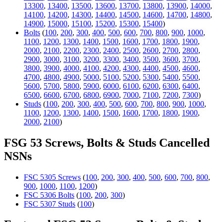
13300
,
13400
,
13500
,
13600
,
13700
,
13800
,
13900
,
14000
,
14100
,
14200
,
14300
,
14400
,
14500
,
14600
,
14700
,
14800
,
14900
,
15000
,
15100
,
15200
,
15300
,
15400
)
Bolts
(
100
,
200
,
300
,
400
,
500
,
600
,
700
,
800
,
900
,
1000
,
1100
,
1200
,
1300
,
1400
,
1500
,
1600
,
1700
,
1800
,
1900
,
2000
,
2100
,
2200
,
2300
,
2400
,
2500
,
2600
,
2700
,
2800
,
2900
,
3000
,
3100
,
3200
,
3300
,
3400
,
3500
,
3600
,
3700
,
3800
,
3900
,
4000
,
4100
,
4200
,
4300
,
4400
,
4500
,
4600
,
4700
,
4800
,
4900
,
5000
,
5100
,
5200
,
5300
,
5400
,
5500
,
5600
,
5700
,
5800
,
5900
,
6000
,
6100
,
6200
,
6300
,
6400
,
6500
,
6600
,
6700
,
6800
,
6900
,
7000
,
7100
,
7200
,
7300
)
Studs
(
100
,
200
,
300
,
400
,
500
,
600
,
700
,
800
,
900
,
1000
,
1100
,
1200
,
1300
,
1400
,
1500
,
1600
,
1700
,
1800
,
1900
,
2000
,
2100
)
FSG 53 Screws, Bolts & Studs Cancelled
NSNs
FSC 5305 Screws
(
100
,
200
,
300
,
400
,
500
,
600
,
700
,
800
,
900
,
1000
,
1100
,
1200
)
FSC 5306 Bolts
(
100
,
200
,
300
)
FSC 5307 Studs
(
100
)